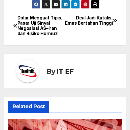
Dolar Menguat Tipis,
Deal Jadi Katalis,
Post
Pasar Uji Sinyal
Emas Bertahan Tinggi
navigation
Negosiasi AS–Iran
dan Risiko Hormuz
By
IT EF
Related Post