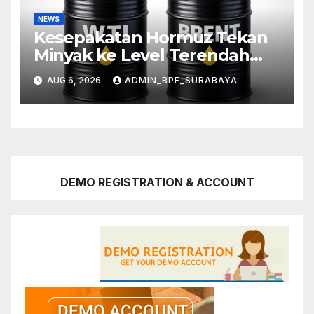
NEWS
Kesepakatan Hormuz Tekan
Minyak ke Level Terendah
Sebulan
AUG 6, 2026
ADMIN_BPF_SURABAYA
DEMO REGISTRATION & ACCOUNT