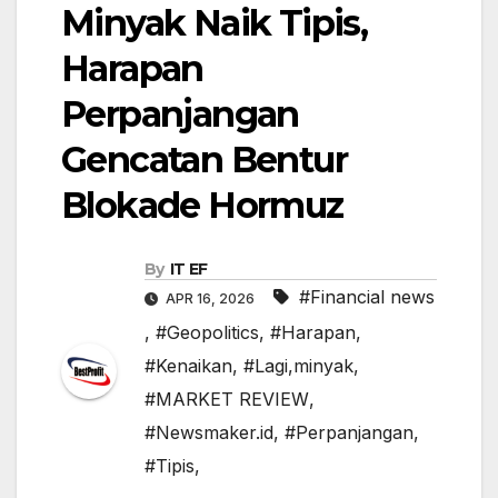
Minyak Naik Tipis,
Harapan
Perpanjangan
Gencatan Bentur
Blokade Hormuz
By
IT EF
#Financial news
APR 16, 2026
,
#Geopolitics
,
#Harapan
,
#Kenaikan
,
#Lagi,minyak
,
#MARKET REVIEW
,
#Newsmaker.id
,
#Perpanjangan
,
#Tipis,