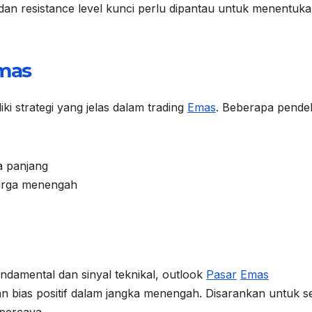
an resistance level kunci perlu dipantau untuk menentuk
mas
ki strategi yang jelas dalam trading
Emas
. Beberapa pende
a panjang
harga menengah
damental dan sinyal teknikal, outlook
Pasar
Emas
an bias positif dalam jangka menengah. Disarankan untuk se
rpercaya.