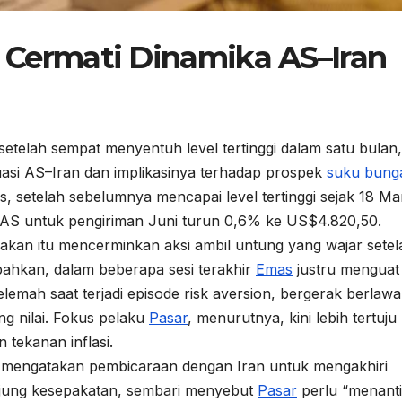
Cermati Dinamika AS–Iran
etelah sempat menyentuh level tertinggi dalam satu bulan,
situasi AS–Iran dan implikasinya terhadap prospek
suku bung
 setelah sebelumnya mencapai level tertinggi sejak 18 Ma
AS untuk pengiriman Juni turun 0,6% ke US$4.820,50.
rakan itu mencerminkan aksi ambil untung yang wajar setel
hkan, dalam beberapa sesi terakhir
Emas
justru menguat
lemah saat terjadi episode risk aversion, bergerak berlaw
ng nilai. Fokus pelaku
Pasar
, menurutnya, kini lebih tertuju
 tekanan inflasi.
mp mengatakan pembicaraan dengan Iran untuk mengakhiri
rujung kesepakatan, sembari menyebut
Pasar
perlu “menant