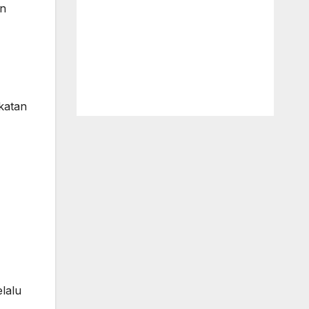
an
katan
lalu