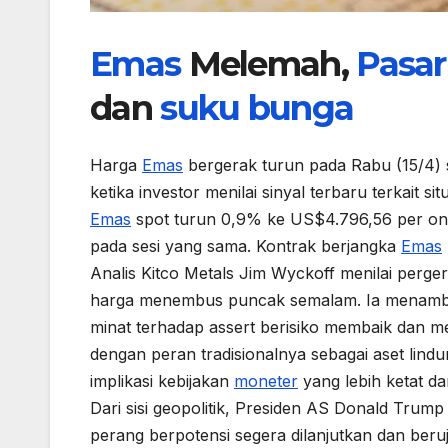
Emas
Melemah,
Pasar
dan
suku bunga
Harga
Emas
bergerak turun pada Rabu (15/4) s
ketika investor menilai sinyal terbaru terkait 
Emas
spot turun 0,9% ke US$4.796,56 per ons,
pada sesi yang sama. Kontrak berjangka
Emas
Analis Kitco Metals Jim Wyckoff menilai perge
harga menembus puncak semalam. Ia menamba
minat terhadap assert berisiko membaik dan me
dengan peran tradisionalnya sebagai aset lindu
implikasi kebijakan
moneter
yang lebih ketat dan
Dari sisi geopolitik, Presiden AS Donald Tru
perang berpotensi segera dilanjutkan dan be