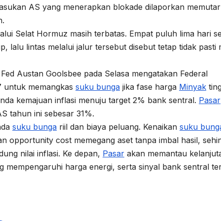
, pasukan AS yang menerapkan blokade dilaporkan memutar 
n.
lui Selat Hormuz masih terbatas. Empat puluh lima hari se
 lalu lintas melalui jalur tersebut disebut tetap tidak pasti
go Fed Austan Goolsbee pada Selasa mengatakan Federal
27 untuk memangkas
suku bunga
jika fase harga
Minyak
ting
da kemajuan inflasi menuju target 2% bank sentral.
Pasar
S tahun ini sebesar 31%.
pada
suku bunga
riil dan biaya peluang. Kenaikan
suku bung
 opportunity cost memegang aset tanpa imbal hasil, sehi
dung nilai inflasi. Ke depan,
Pasar
akan memantau kelanjut
 mempengaruhi harga energi, serta sinyal bank sentral ter