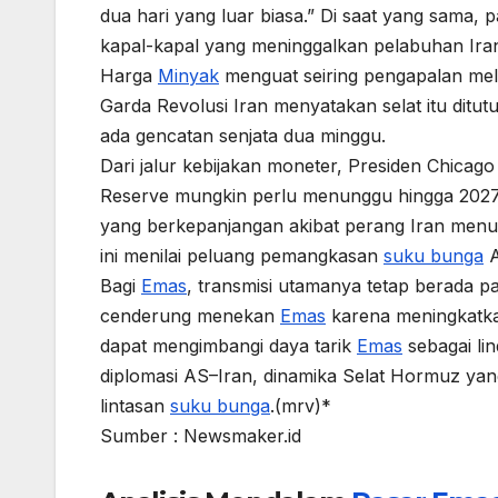
dua hari yang luar biasa.” Di saat yang sama
kapal-kapal yang meninggalkan pelabuhan Ira
Harga
Minyak
menguat seiring pengapalan mela
Garda Revolusi Iran menyatakan selat itu ditutup,
ada gencatan senjata dua minggu.
Dari jalur kebijakan moneter, Presiden Chica
Reserve mungkin perlu menunggu hingga 20
yang berkepanjangan akibat perang Iran menun
ini menilai peluang pemangkasan
suku bunga
A
Bagi
Emas
, transmisi utamanya tetap berada 
cenderung menekan
Emas
karena meningkatkan
dapat mengimbangi daya tarik
Emas
sebagai lin
diplomasi AS–Iran, dinamika Selat Hormuz yang
lintasan
suku bunga
.(mrv)*
Sumber : Newsmaker.id