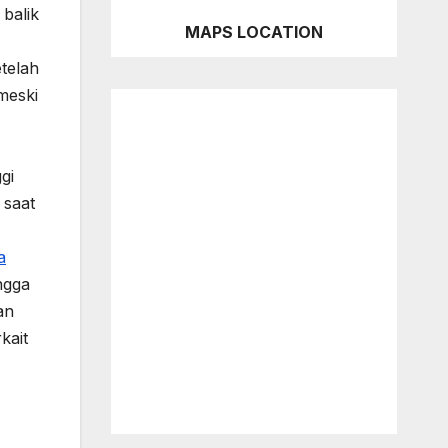
balik
MAPS LOCATION
telah
 meski
gi
saat
a
ngga
an
kait