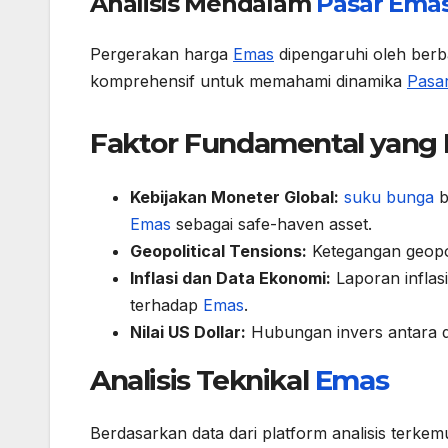
Analisis Mendalam
Pasar
Ema
Pergerakan harga
Emas
dipengaruhi oleh berba
komprehensif untuk memahami dinamika
Pasa
Faktor Fundamental yan
Kebijakan Moneter Global:
suku bunga
b
Emas
sebagai safe-haven asset.
Geopolitical Tensions:
Ketegangan geopo
Inflasi dan Data Ekonomi:
Laporan infla
terhadap
Emas
.
Nilai US Dollar:
Hubungan invers antara 
Analisis Teknikal
Emas
Berdasarkan data dari platform analisis terke