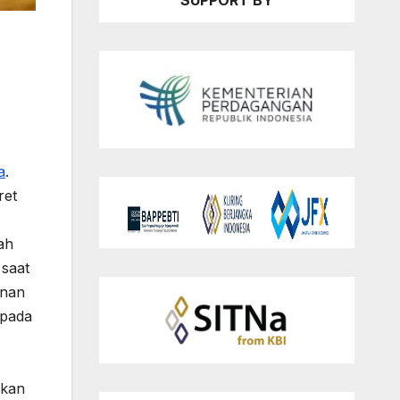
SUPPORT BY
a
.
ret
ah
 saat
anan
 pada
ikan