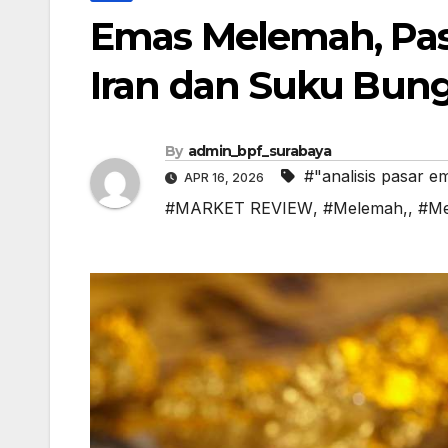
Emas Melemah, Pas
Iran dan Suku Bun
By
admin_bpf_surabaya
#"analisis pasar e
APR 16, 2026
#MARKET REVIEW
,
#Melemah,
,
#Me