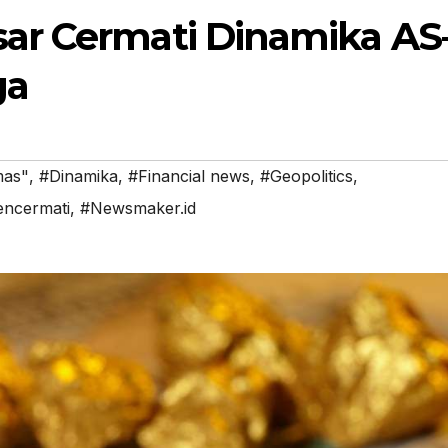
ar Cermati Dinamika AS
ga
mas"
,
#Dinamika
,
#Financial news
,
#Geopolitics
,
ncermati
,
#Newsmaker.id