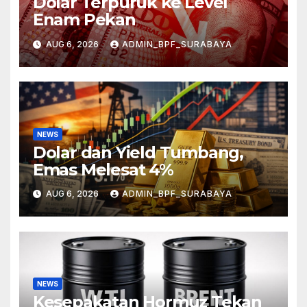
Dolar Terpuruk ke Level
Enam Pekan
AUG 6, 2026
ADMIN_BPF_SURABAYA
NEWS
Dolar dan Yield Tumbang,
Emas Melesat 4%
AUG 6, 2026
ADMIN_BPF_SURABAYA
NEWS
Kesepakatan Hormuz Tekan