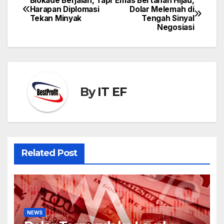
Blokade Berjalan, Tapi
Emas Bertahan Hijau,
Post
Harapan Diplomasi
Dolar Melemah di
navigation
Tekan Minyak
Tengah Sinyal
Negosiasi
By
IT EF
Related Post
NEWS