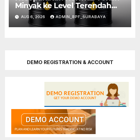
Minyak ke Level Terendah
Sebulan
AUG 6, 2026
ADMIN_BPF_SURABAYA
DEMO REGISTRATION & ACCOUNT