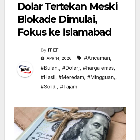
Dolar Tertekan Meski
Blokade Dimulai,
Fokus ke Islamabad
By
IT EF
#Ancaman
,
APR 14, 2026
#Bulan,
,
#Dolar;
,
#harga emas
,
#Hasil
,
#Meredam
,
#Mingguan,
,
#Solid,
,
#Tajam