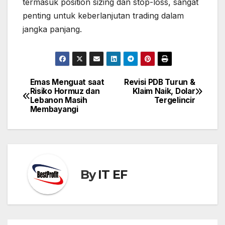
termasuk position sizing dan stop-loss, sangat
penting untuk keberlanjutan trading dalam
jangka panjang.
Emas Menguat saat
Revisi PDB Turun &
Post
Risiko Hormuz dan
Klaim Naik, Dolar
navigation
Lebanon Masih
Tergelincir
Membayangi
By
IT EF