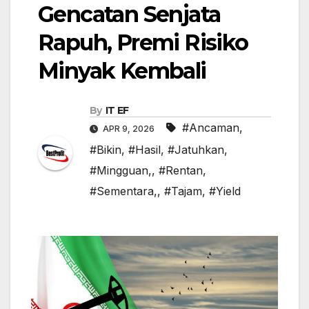
Gencatan Senjata
Rapuh, Premi Risiko
Minyak Kembali
By
IT EF
#Ancaman
,
APR 9, 2026
#Bikin
,
#Hasil
,
#Jatuhkan
,
#Mingguan,
,
#Rentan
,
#Sementara,
,
#Tajam
,
#Yield