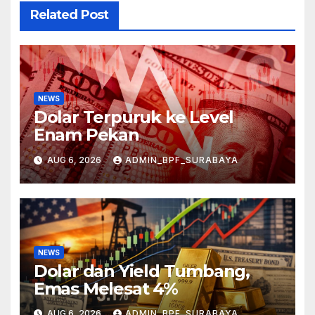
Related Post
NEWS
Dolar Terpuruk ke Level
Enam Pekan
AUG 6, 2026
ADMIN_BPF_SURABAYA
NEWS
Dolar dan Yield Tumbang,
Emas Melesat 4%
AUG 6, 2026
ADMIN_BPF_SURABAYA