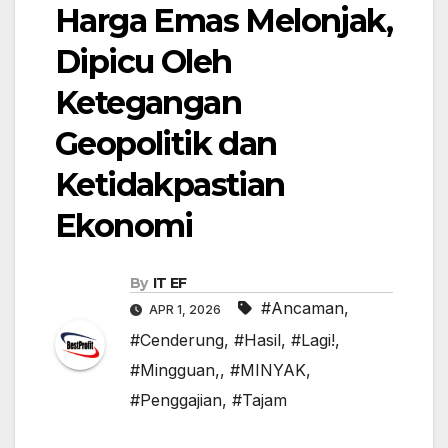
Harga Emas Melonjak,
Dipicu Oleh
Ketegangan
Geopolitik dan
Ketidakpastian
Ekonomi
By
IT EF
#Ancaman
,
APR 1, 2026
#Cenderung
,
#Hasil
,
#Lagi!
,
#Mingguan,
,
#MINYAK
,
#Penggajian
,
#Tajam