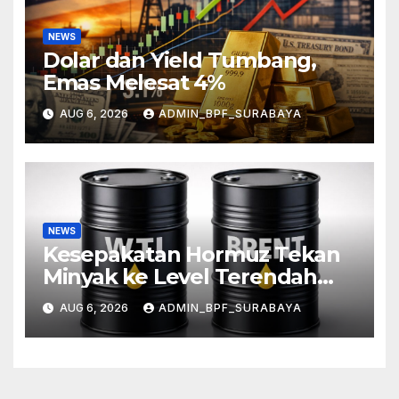
NEWS
Dolar dan Yield Tumbang,
Emas Melesat 4%
AUG 6, 2026
ADMIN_BPF_SURABAYA
NEWS
Kesepakatan Hormuz Tekan
Minyak ke Level Terendah
Sebulan
AUG 6, 2026
ADMIN_BPF_SURABAYA