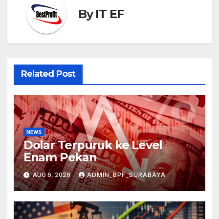
By
IT EF
Related Post
NEWS
Dolar Terpuruk ke Level
Enam Pekan
AUG 6, 2026
ADMIN_BPF_SURABAYA