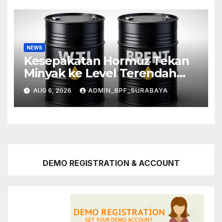
NEWS
Kesepakatan Hormuz Tekan
Minyak ke Level Terendah
Sebulan
AUG 6, 2026
ADMIN_BPF_SURABAYA
DEMO REGISTRATION & ACCOUNT