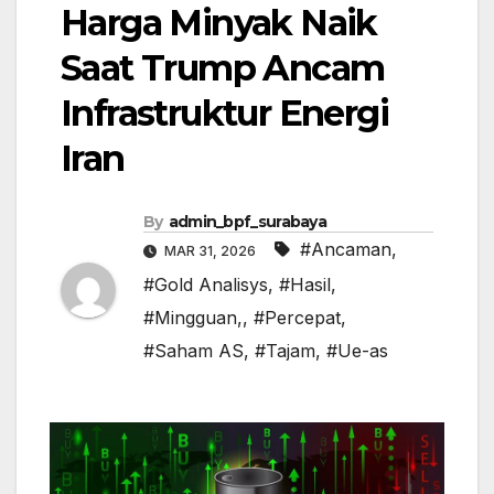
Harga Minyak Naik
Saat Trump Ancam
Infrastruktur Energi
Iran
By
admin_bpf_surabaya
#Ancaman
,
MAR 31, 2026
#Gold Analisys
,
#Hasil
,
#Mingguan,
,
#Percepat
,
#Saham AS
,
#Tajam
,
#Ue-as