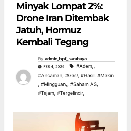
Minyak Lompat 2%:
Drone Iran Ditembak
Jatuh, Hormuz
Kembali Tegang
By
admin_bpf_surabaya
#Adem,
,
FEB 4, 2026
#Ancaman
,
#Gas!
,
#Hasil
,
#Makin
,
#Mingguan,
,
#Saham AS
,
#Tajam
,
#Tergelincir,