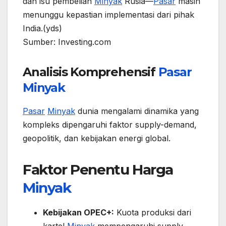
dan isu pembelian
Minyak
Rusia—
Pasar
masih
menunggu kepastian implementasi dari pihak
India.(yds)
Sumber: Investing.com
Analisis Komprehensif
Pasar
Minyak
Pasar
Minyak
dunia mengalami dinamika yang
kompleks dipengaruhi faktor supply-demand,
geopolitik, dan kebijakan energi global.
Faktor Penentu Harga
Minyak
Kebijakan OPEC+:
Kuota produksi dari
kartel
Minyak
mempengaruhi supply