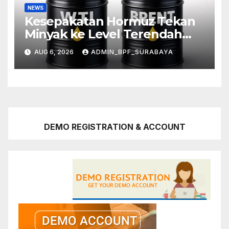
NEWS
Kesepakatan Hormuz Tekan
Minyak ke Level Terendah
Sebulan
AUG 6, 2026
ADMIN_BPF_SURABAYA
DEMO REGISTRATION & ACCOUNT