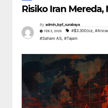
Risiko Iran Mereda
By
admin_bpf_surabaya
#$3.300/oz
,
#Anca
FEB 2, 2026
#Saham AS
,
#Tajam