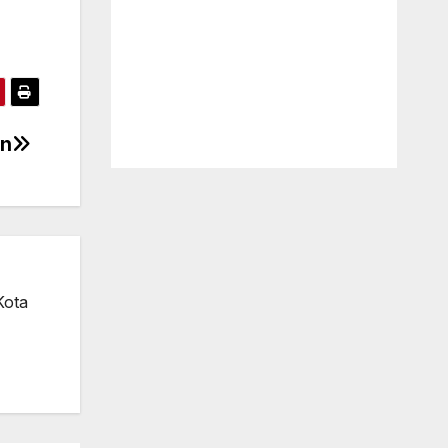
un
Kota