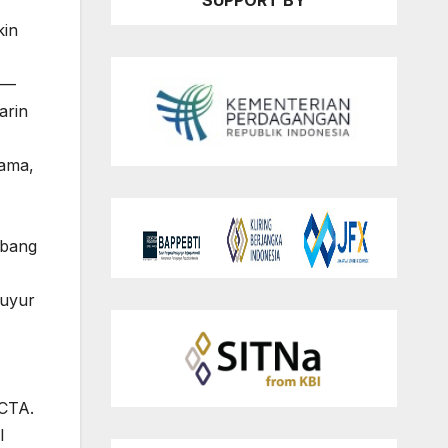
SUPPORT BY
kin
el—
arin
sama,
mbang
guyur
/CTA.
l