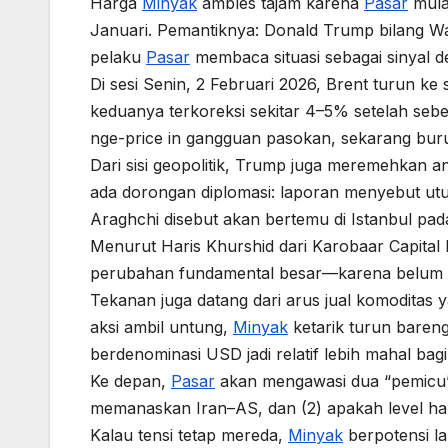
Harga
Minyak
ambles tajam karena
Pasar
mula
Januari. Pemantiknya: Donald Trump bilang Wa
pelaku
Pasar
membaca situasi sebagai sinyal d
Di sesi Senin, 2 Februari 2026, Brent turun ke
keduanya terkoreksi sekitar 4–5% setelah seb
nge-price in gangguan pasokan, sekarang buru-
Dari sisi geopolitik, Trump juga meremehkan a
ada dorongan diplomasi: laporan menyebut ut
Araghchi disebut akan bertemu di Istanbul pad
Menurut Haris Khurshid dari Karobaar Capital 
perubahan fundamental besar—karena belum a
Tekanan juga datang dari arus jual komoditas y
aksi ambil untung,
Minyak
ketarik turun bare
berdenominasi USD jadi relatif lebih mahal bag
Ke depan,
Pasar
akan mengawasi dua “pemicu” 
memanaskan Iran–AS, dan (2) apakah level harg
Kalau tensi tetap mereda,
Minyak
berpotensi la