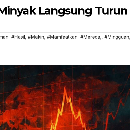
, Minyak Langsung Turun
man
,
#Hasil
,
#Makin
,
#Mamfaatkan
,
#Mereda,
,
#Mingguan