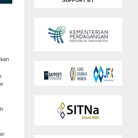
SUPPORT BY
akan
s
nt
ih
ir