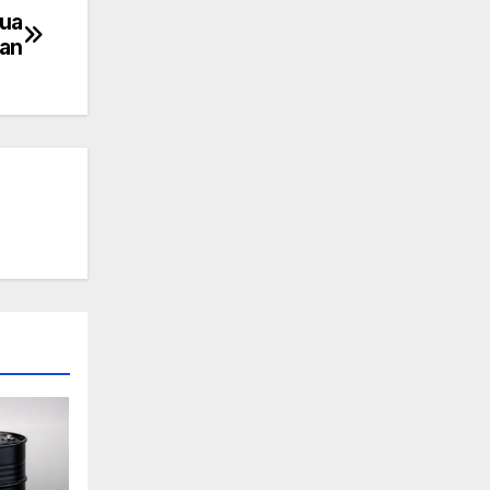
Dua
lan