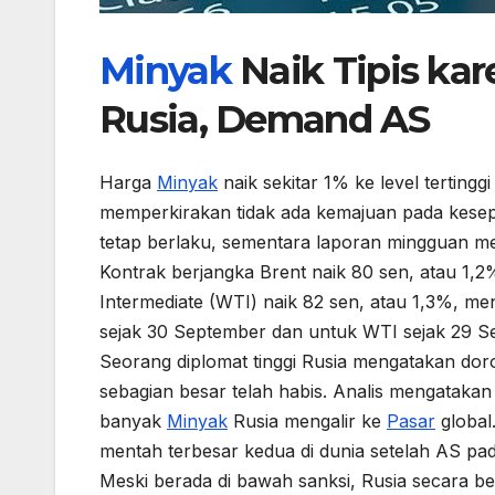
Minyak
Naik Tipis ka
Rusia, Demand AS
Harga
Minyak
naik sekitar 1% ke level terting
memperkirakan tidak ada kemajuan pada kese
tetap berlaku, sementara laporan mingguan 
Kontrak berjangka Brent naik 80 sen, atau 1,2
Intermediate (WTI) naik 82 sen, atau 1,3%, me
sejak 30 September dan untuk WTI sejak 29 S
Seorang diplomat tinggi Rusia mengatakan do
sebagian besar telah habis. Analis mengatak
banyak
Minyak
Rusia mengalir ke
Pasar
global
mentah terbesar kedua di dunia setelah AS pa
Meski berada di bawah sanksi, Rusia secara 