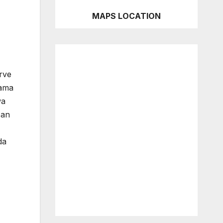
MAPS LOCATION
rve
lama
wa
san
da