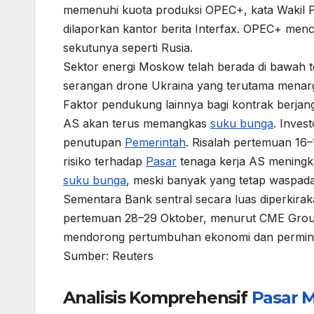
memenuhi kuota produksi OPEC+, kata Wakil P
dilaporkan kantor berita Interfax. OPEC+ me
sekutunya seperti Rusia.
Sektor energi Moskow telah berada di bawah t
serangan drone Ukraina yang terutama menar
Faktor pendukung lainnya bagi kontrak berja
AS akan terus memangkas
suku bunga
. Inves
penutupan
Pemerintah
. Risalah pertemuan 1
risiko terhadap
Pasar
tenaga kerja AS meningk
suku bunga
, meski banyak yang tetap waspada t
Sementara Bank sentral secara luas diperki
pertemuan 28–29 Oktober, menurut CME Grou
mendorong pertumbuhan ekonomi dan permi
Sumber: Reuters
Analisis Komprehensif
Pasar
M