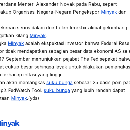
erdana Menteri Alexander Novak pada Rabu, seperti
ncakup Organisasi Negara-Negara Pengekspor
Minyak
dan
ekanan serius dalam dua bulan terakhir akibat gelombang
getkan kilang
Minyak
.
ngka
Minyak
adalah ekspektasi investor bahwa Federal Rese
tor tidak mendapatkan sebagian besar data ekonomi AS se
6–17 September menunjukkan pejabat The Fed sepakat bah
at cukup besar sehingga layak untuk dilakukan pemangka
erhadap inflasi yang tinggi.
rakan akan memangkas
suku bunga
sebesar 25 basis poin pa
p’s FedWatch Tool.
suku bunga
yang lebih rendah dapat
ntaan
Minyak
.(yds)
inyak