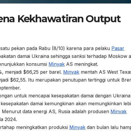
rena Kekhawatiran Output
gi satu pekan pada Rabu (8/10) karena para pelaku
Pasar
pakatan damai Ukraina sehingga sanksi terhadap Moskow 
menunjukkan konsumsi
Minyak
AS meningkat.
%, menjadi $66,25 per barel.
Minyak
mentah AS West Texa
njadi $62,55. Itu merupakan penutupan tertinggi untuk Bre
eptember.
rongan untuk mencapai kesepakatan damai dengan Ukraina
an kesepakatan damai kemungkinan akan memungkinkan leb
. Menurut data energi AS, Rusia adalah produsen
Minyak
da 2024.
bertahap meningkatkan produksi
Minyak
dan bulan lalu hamp