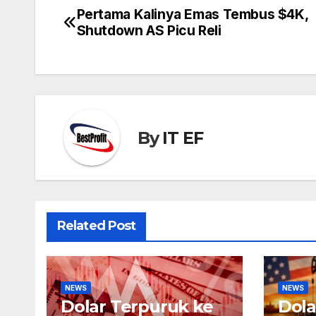
Pertama Kalinya Emas Tembus $4K,
Post
Shutdown AS Picu Reli
navigation
By
IT EF
Related Post
NEWS
NEWS
Dolar Terpuruk ke
Dola