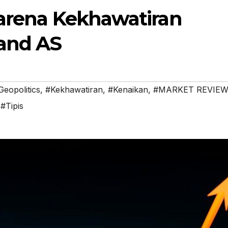
karena Kekhawatiran
and AS
Geopolitics
,
#Kekhawatiran
,
#Kenaikan
,
#MARKET REVIE
,
#Tipis