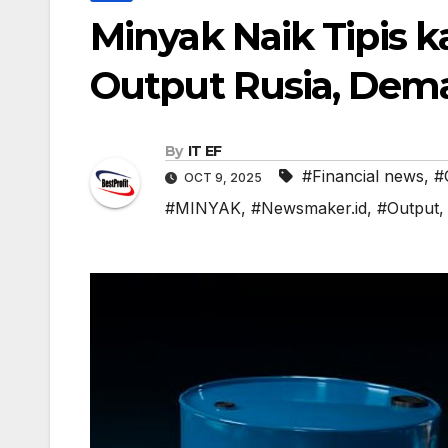
Minyak Naik Tipis 
Output Rusia, Dem
By
IT EF
#Financial news
,
#
OCT 9, 2025
#MINYAK
,
#Newsmaker.id
,
#Output