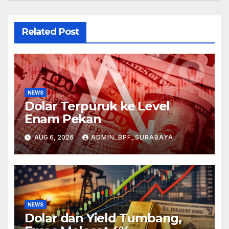
Related Post
NEWS
Dolar Terpuruk ke Level
Enam Pekan
AUG 6, 2026
ADMIN_BPF_SURABAYA
NEWS
Dolar dan Yield Tumbang,