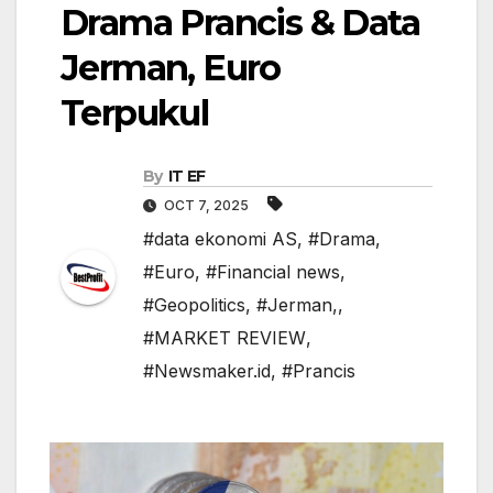
Drama Prancis & Data
Jerman, Euro
Terpukul
By
IT EF
OCT 7, 2025
#data ekonomi AS
,
#Drama
,
#Euro
,
#Financial news
,
#Geopolitics
,
#Jerman,
,
#MARKET REVIEW
,
#Newsmaker.id
,
#Prancis