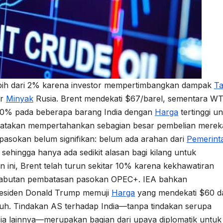
 lebih dari 2% karena investor mempertimbangkan dampak
Ta
or
Minyak
Rusia. Brent mendekati $67/barel, sementara WTI
0% pada beberapa barang India dengan
Harga
tertinggi u
 dikatakan mempertahankan sebagian besar pembelian merek
 pasokan belum signifikan: belum ada arahan dari
Pemerint
 sehingga hanya ada sedikit alasan bagi kilang untuk
n ini, Brent telah turun sekitar 10% karena kekhawatiran
ncabutan pembatasan pasokan OPEC+. IEA bahkan
residen Donald Trump memuji
Harga
yang mendekati $60 d
jauh. Tindakan AS terhadap India—tanpa tindakan serupa
a lainnya—merupakan bagian dari upaya diplomatik untuk