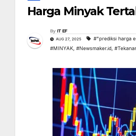
Harga Minyak Terta
By
IT EF
#"prediksi harga 
AUG 27, 2025
#MINYAK
,
#Newsmaker.id
,
#Tekana