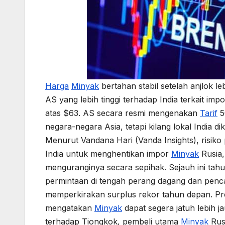
Harga
Minyak
bertahan stabil setelah anjlok
AS yang lebih tinggi terhadap India terkait imp
atas $63. AS secara resmi mengenakan
Tarif
5
negara-negara Asia, tetapi kilang lokal India
Menurut Vandana Hari (Vanda Insights), risiko
India untuk menghentikan impor
Minyak
Rusia,
menguranginya secara sepihak. Sejauh ini tahu
permintaan di tengah perang dagang dan pe
memperkirakan surplus rekor tahun depan. P
mengatakan
Minyak
dapat segera jatuh lebih 
terhadap Tiongkok, pembeli utama
Minyak
Rusi