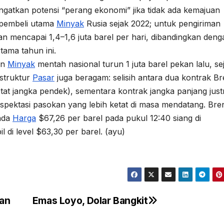
gatkan potensi “perang ekonomi” jika tidak ada kemajuan
i pembeli utama
Minyak
Rusia sejak 2022; untuk pengiriman
an mencapai 1,4–1,6 juta barel per hari, dibandingkan deng
rtama tahun ini.
an
Minyak
mentah nasional turun 1 juta barel pekan lalu, se
 struktur
Pasar
juga beragam: selisih antara dua kontrak Br
tat jangka pendek), sementara kontrak jangka panjang just
pektasi pasokan yang lebih ketat di masa mendatang. Bre
pada
Harga
$67,26 per barel pada pukul 12:40 siang di
 di level $63,30 per barel. (ayu)
tan
Emas Loyo, Dolar Bangkit