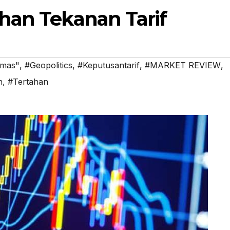
han Tekanan Tarif
emas"
,
#Geopolitics
,
#Keputusantarif
,
#MARKET REVIEW
,
n
,
#Tertahan