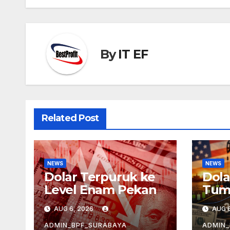
By
IT EF
Related Post
NEWS
NEWS
Dolar Terpuruk ke
Dola
Level Enam Pekan
Tum
Mele
AUG 6, 2026
AUG 6
ADMIN_BPF_SURABAYA
ADMIN_