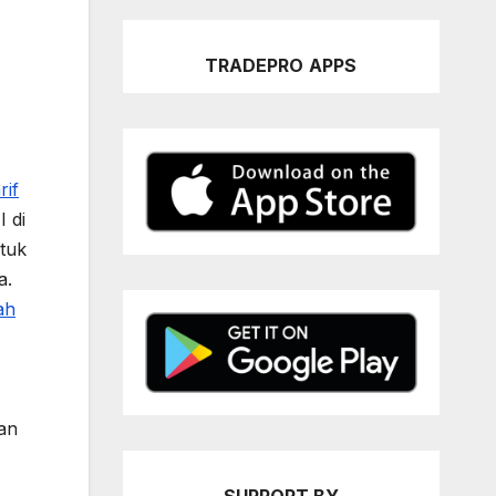
TRADEPRO
APPS
rif
 di
ntuk
a.
ah
an