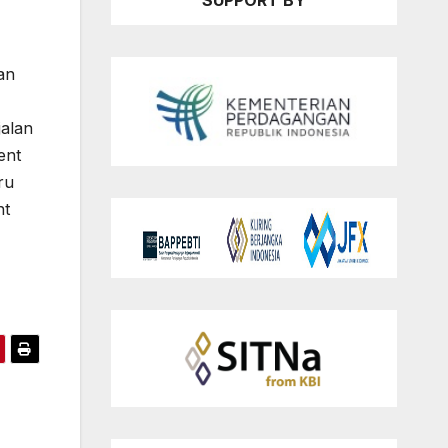
SUPPORT BY
an
jalan
ent
ru
nt