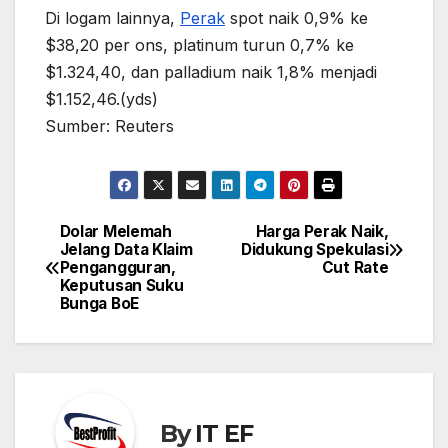
Di logam lainnya,
Perak
spot naik 0,9% ke
$38,20 per ons, platinum turun 0,7% ke
$1.324,40, dan palladium naik 1,8% menjadi
$1.152,46.(yds)
Sumber: Reuters
Dolar Melemah
Harga Perak Naik,
Post
Jelang Data Klaim
Didukung Spekulasi
navigation
Pengangguran,
Cut Rate
Keputusan Suku
Bunga BoE
By
IT EF