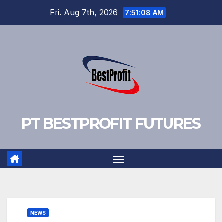
Skip
Fri. Aug 7th, 2026
7:51:08 AM
to
content
PT BESTPROFIT FUTURES
NEWS