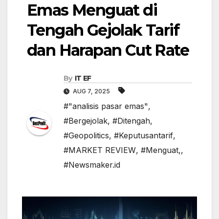
Emas Menguat di
Tengah Gejolak Tarif
dan Harapan Cut Rate
By
IT EF
AUG 7, 2025
#"analisis pasar emas"
,
#Bergejolak
,
#Ditengah
,
#Geopolitics
,
#Keputusantarif
,
#MARKET REVIEW
,
#Menguat,
,
#Newsmaker.id