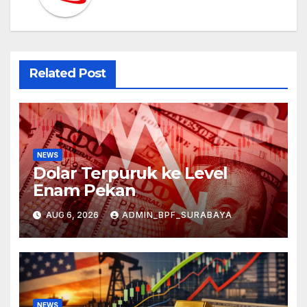
Related Post
NEWS
Dolar Terpuruk ke Level
Enam Pekan
AUG 6, 2026
ADMIN_BPF_SURABAYA
NEWS