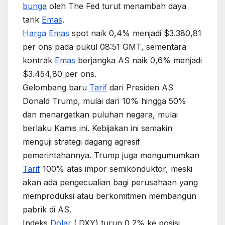
bunga
oleh The Fed turut menambah daya
tarik
Emas
.
Harga
Emas
spot naik 0,4% menjadi $3.380,81
per ons pada pukul 08:51 GMT, sementara
kontrak
Emas
berjangka AS naik 0,6% menjadi
$3.454,80 per ons.
Gelombang baru
Tarif
dari Presiden AS
Donald Trump, mulai dari 10% hingga 50%
dan menargetkan puluhan negara, mulai
berlaku Kamis ini. Kebijakan ini semakin
menguji strategi dagang agresif
pemerintahannya. Trump juga mengumumkan
Tarif
100% atas impor semikonduktor, meski
akan ada pengecualian bagi perusahaan yang
memproduksi atau berkomitmen membangun
pabrik di AS.
Indeks
Dolar
(.DXY) turun 0,2% ke posisi