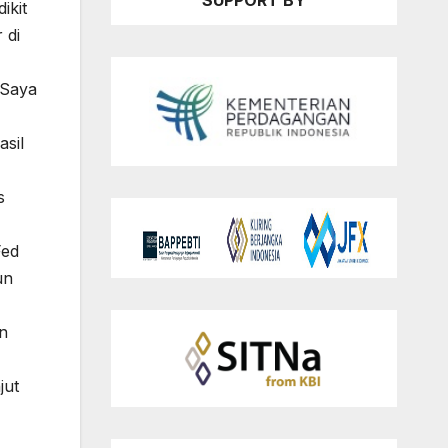
SUPPORT BY
ikit
 di
 Saya
sil
s
Fed
un
n
jut