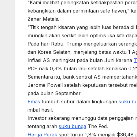
“Kami melihat peningkatan ketidakpastian per
kebangkitan dalam permintaan safe haven,” kata
Zaner Metals.
“Titik tengah kisaran yang lebih luas berada di
mungkin akan sedikit lebih optimis jika kita dap
Pada hari Rabu, Trump mengeluarkan seran
dan Korea Selatan, menjelang batas waktu 1 
Inflasi AS meningkat pada bulan Juni karena
T
PCE naik 0,3% bulan lalu setelah kenaikan 0,2%
Sementara itu, bank sentral AS mempertahan
Jerome Powell setelah keputusan tersebut me
pada bulan September.
Emas
tumbuh subur dalam lingkungan
suku b
imbal hasil.
Investor sekarang menunggu data penggajian n
tentang arah
suku bunga
The Fed.
Harga
Perak
spot turun 1,8% menjadi $36,48 pe