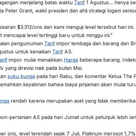
dagangan menjelang batas waktu
Tarif
1 Agustus… hanya sed
 Peter Grant, wakil presiden dan ahli strategi logam senior
 kisaran $3.312/ons dan kami menguji level tersebut hari ini.
at mencapai level tertinggi baru untuk minggu ini.”
gkaian pengumuman
Tarif
impor tembaga dan barang dari Bra
Agustus untuk kenaikan
Tarif
AS.
arif
impor mulai menaikkan
Harga
beberapa barang. Indek
 yang direvisi naik pada bulan Mei.
kan
suku bunga
pada hari Rabu, dan komentar Ketua The 
lemahkan keyakinan bahwa biaya pinjaman akan mulai tur
unga
rendah karena merupakan aset yang tidak memberika
on-pertanian AS pada hari Jumat untuk petunjuk lebih lan
r ons, level terendah sejak 7 Juli. Platinum merosot 1,7%