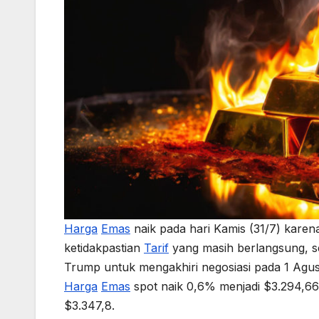
Harga
Emas
naik pada hari Kamis (31/7) karen
ketidakpastian
Tarif
yang masih berlangsung, s
Trump untuk mengakhiri negosiasi pada 1 Agus
Harga
Emas
spot naik 0,6% menjadi $3.294,66
$3.347,8.