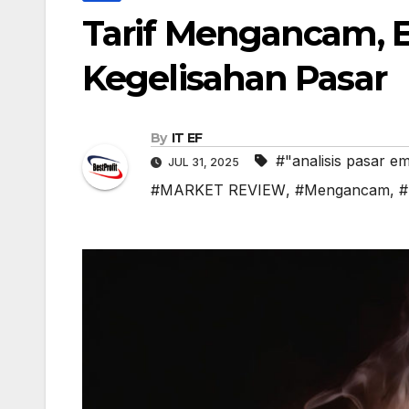
Tarif Mengancam, E
Kegelisahan Pasar
By
IT EF
#"analisis pasar e
JUL 31, 2025
#MARKET REVIEW
,
#Mengancam
,
#