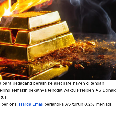
a para pedagang beralih ke aset safe haven di tengah
eiring semakin dekatnya tenggat waktu Presiden AS Donal
tus.
 per ons.
Harga
Emas
berjangka AS turun 0,2% menjadi