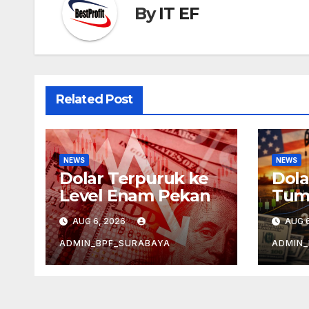
By
IT EF
Related Post
NEWS
NEWS
Dolar Terpuruk ke
Dola
Level Enam Pekan
Tum
Mele
AUG 6, 2026
AUG 6
ADMIN_BPF_SURABAYA
ADMIN_