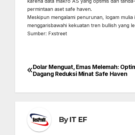
karena data makro AS yang optimis dan tand
permintaan aset safe haven.
Meskipun mengalami penurunan, logam mulia i
menggarisbawahi kekuatan tren bullish yang leb
Sumber: Fxstreet
Dolar Menguat, Emas Melemah: Opti
Post
Dagang Reduksi Minat Safe Haven
navigation
By
IT EF