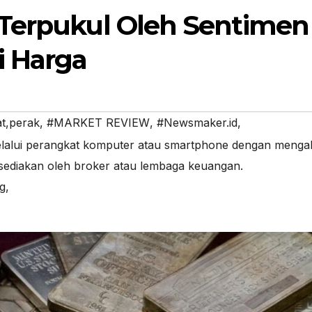
 Terpukul Oleh Sentimen
i Harga
at,perak
,
#MARKET REVIEW
,
#Newsmaker.id
,
elalui perangkat komputer atau smartphone dengan menga
isediakan oleh broker atau lembaga keuangan.
g,