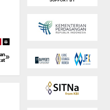
SUPPORT BY
dan
tat