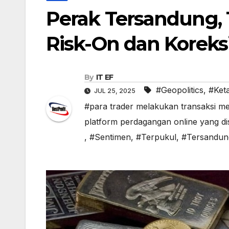
Perak Tersandung,
Risk-On dan Koreks
By
IT EF
#Geopolitics
,
#Ket
JUL 25, 2025
#para trader melakukan transaksi m
platform perdagangan online yang d
,
#Sentimen
,
#Terpukul
,
#Tersandun