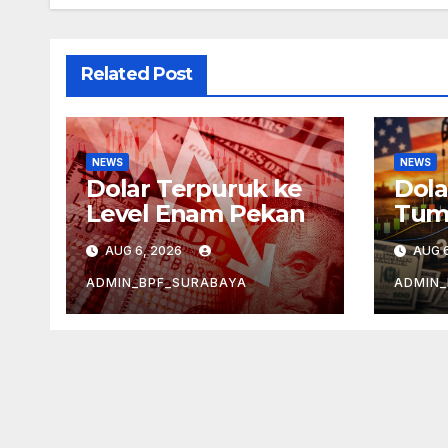
Related Post
NEWS
NEWS
Dolar Terpuruk ke
Dola
Level Enam Pekan
Tum
Mele
AUG 6, 2026
AUG 6
ADMIN_BPF_SURABAYA
ADMIN_