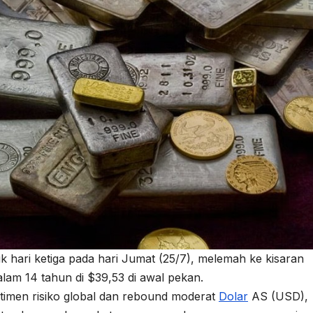
 hari ketiga pada hari Jumat (25/7), melemah ke kisaran
alam 14 tahun di $39,53 di awal pekan.
imen risiko global dan rebound moderat
Dolar
AS (USD),