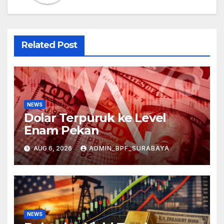
Related Post
NEWS
Dolar Terpuruk ke Level
Enam Pekan
AUG 6, 2026
ADMIN_BPF_SURABAYA
NEWS