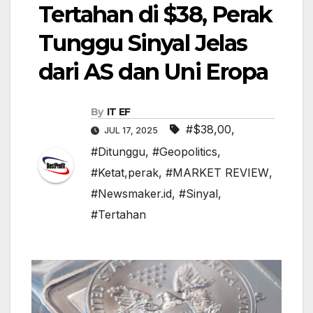
Tertahan di $38, Perak
Tunggu Sinyal Jelas
dari AS dan Uni Eropa
By
IT EF
#$38,00
,
JUL 17, 2025
#Ditunggu
,
#Geopolitics
,
#Ketat,perak
,
#MARKET REVIEW
,
#Newsmaker.id
,
#Sinyal
,
#Tertahan