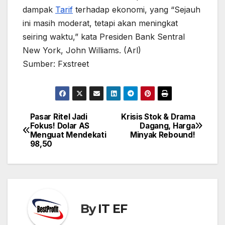
dampak
Tarif
terhadap ekonomi, yang “Sejauh
ini masih moderat, tetapi akan meningkat
seiring waktu,” kata Presiden Bank Sentral
New York, John Williams. (Arl)
Sumber: Fxstreet
Pasar Ritel Jadi
Krisis Stok & Drama
Post
Fokus! Dolar AS
Dagang, Harga
navigation
Menguat Mendekati
Minyak Rebound!
98,50
By
IT EF