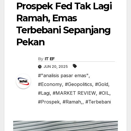
Prospek Fed Tak Lagi
Ramah, Emas
Terbebani Sepanjang
Pekan
By
IT EF
JUN 20, 2025
#"analisis pasar emas"
,
#Economy
,
#Geopolitics
,
#Gold
,
#Lagi
,
#MARKET REVIEW
,
#OIL
,
#Prospek
,
#Ramah,
,
#Terbebani