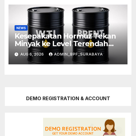
NEWS
Kesepakatan Hormuz Tekan
Minyak ke Level Terendah
Sebulan
AUG 6, 2026
ADMIN_BPF_SURABAYA
DEMO REGISTRATION & ACCOUNT