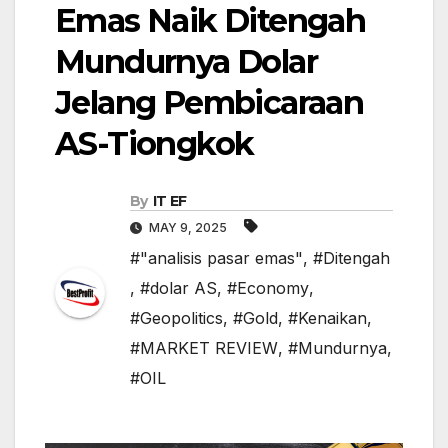
Emas Naik Ditengah
Mundurnya Dolar
Jelang Pembicaraan
AS-Tiongkok
By
IT EF
MAY 9, 2025
#"analisis pasar emas"
,
#Ditengah
,
#dolar AS
,
#Economy
,
#Geopolitics
,
#Gold
,
#Kenaikan
,
#MARKET REVIEW
,
#Mundurnya
,
#OIL