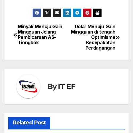
Minyak Menuju Gain
Dolar Menuju Gain
Post
Mingguan Jelang
Mingguan di tengah
navigation
Pembicaraan AS-
Optimisme
Tiongkok
Kesepakatan
Perdagangan
By
IT EF
Related Post