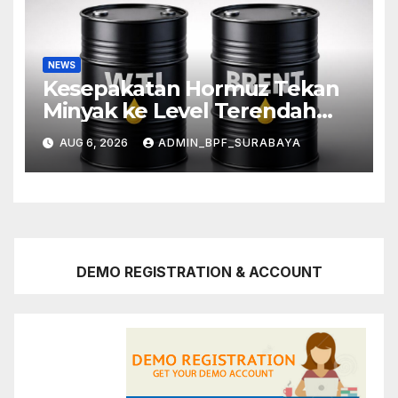
NEWS
Kesepakatan Hormuz Tekan
Minyak ke Level Terendah
Sebulan
AUG 6, 2026
ADMIN_BPF_SURABAYA
DEMO REGISTRATION & ACCOUNT