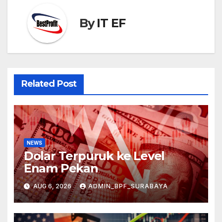
By
IT EF
Related Post
NEWS
Dolar Terpuruk ke Level
Enam Pekan
AUG 6, 2026
ADMIN_BPF_SURABAYA