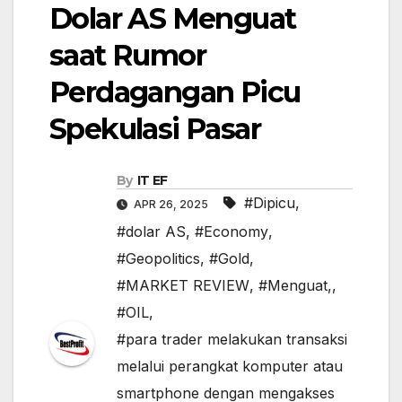
Dolar AS Menguat
saat Rumor
Perdagangan Picu
Spekulasi Pasar
By
IT EF
#Dipicu
,
APR 26, 2025
#dolar AS
,
#Economy
,
#Geopolitics
,
#Gold
,
#MARKET REVIEW
,
#Menguat,
,
#OIL
,
#para trader melakukan transaksi
melalui perangkat komputer atau
smartphone dengan mengakses