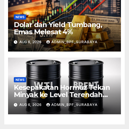
NEWS
Dolar dan Yield Tumbang,
Emas Melesat 4%
AUG 6, 2026
ADMIN_BPF_SURABAYA
NEWS
Kesepakatan Hormuz Tekan
Minyak ke Level Terendah
Sebulan
AUG 6, 2026
ADMIN_BPF_SURABAYA