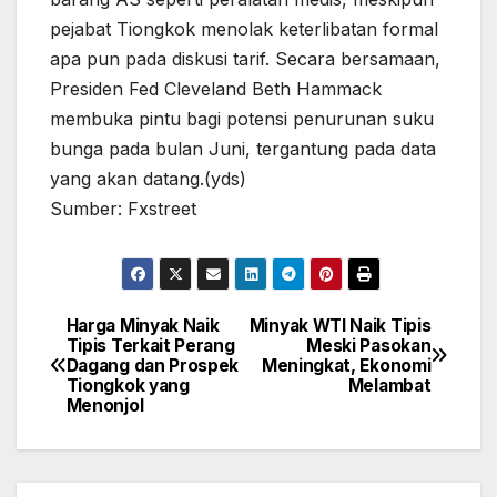
pejabat Tiongkok menolak keterlibatan formal
apa pun pada diskusi tarif. Secara bersamaan,
Presiden Fed Cleveland Beth Hammack
membuka pintu bagi potensi penurunan suku
bunga pada bulan Juni, tergantung pada data
yang akan datang.(yds)
Sumber: Fxstreet
Harga Minyak Naik
Minyak WTI Naik Tipis
Post
Tipis Terkait Perang
Meski Pasokan
navigation
Dagang dan Prospek
Meningkat, Ekonomi
Tiongkok yang
Melambat
Menonjol