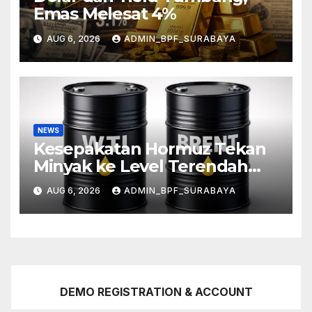
Emas Melesat 4%
AUG 6, 2026
ADMIN_BPF_SURABAYA
NEWS
Kesepakatan Hormuz Tekan
Minyak ke Level Terendah
Sebulan
AUG 6, 2026
ADMIN_BPF_SURABAYA
DEMO REGISTRATION & ACCOUNT