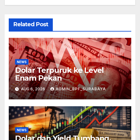
Related Post
NEWS
Dolar Terpuruk ke Level
Enam Pekan
AUG 6, 2026
ADMIN_BPF_SURABAYA
NEWS
Dolar dan Yield Tumbang,