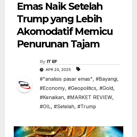
Emas Naik Setelah
Trump yang Lebih
Akomodatif Memicu
Penurunan Tajam
By
IT EF
APR 24, 2025
#"analisis pasar emas"
,
#Bayangi
,
#Economy
,
#Geopolitics
,
#Gold
,
#Kenaikan
,
#MARKET REVIEW
,
#OIL
,
#Setelah
,
#Trump