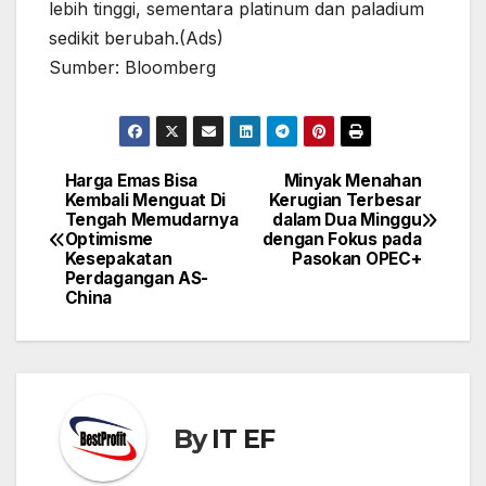
lebih tinggi, sementara platinum dan paladium
sedikit berubah.(Ads)
Sumber: Bloomberg
Harga Emas Bisa
Minyak Menahan
Post
Kembali Menguat Di
Kerugian Terbesar
navigation
Tengah Memudarnya
dalam Dua Minggu
Optimisme
dengan Fokus pada
Kesepakatan
Pasokan OPEC+
Perdagangan AS-
China
By
IT EF