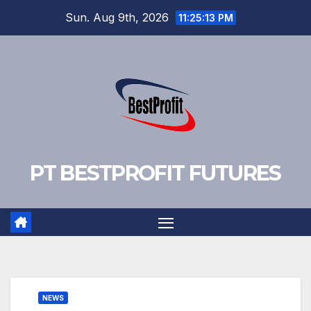
Skip
Sun. Aug 9th, 2026
11:25:14 PM
to
content
PT BESTPROFIT FUTURES
NEWS