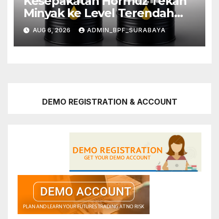
Kesepakatan Hormuz Tekan
Minyak ke Level Terendah
Sebulan
AUG 6, 2026
ADMIN_BPF_SURABAYA
DEMO REGISTRATION & ACCOUNT