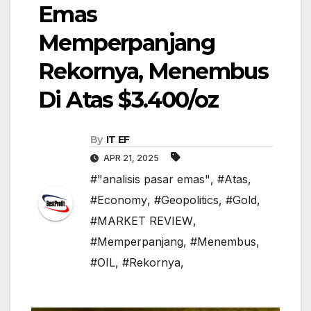
Emas
Memperpanjang
Rekornya, Menembus
Di Atas $3.400/oz
By
IT EF
APR 21, 2025
#"analisis pasar emas"
,
#Atas
,
#Economy
,
#Geopolitics
,
#Gold
,
#MARKET REVIEW
,
#Memperpanjang
,
#Menembus
,
#OIL
,
#Rekornya,