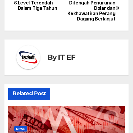
Level Terendah
Ditengah Penurunan
navigation
Dalam Tiga Tahun
Dolar dan
Kekhawatiran Perang
Dagang Berlanjut
By
IT EF
Related Post
NEWS