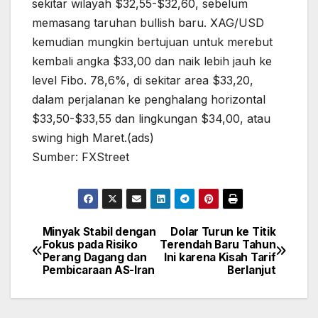
sekitar wilayah $32,55-$32,60, sebelum
memasang taruhan bullish baru. XAG/USD
kemudian mungkin bertujuan untuk merebut
kembali angka $33,00 dan naik lebih jauh ke
level Fibo. 78,6%, di sekitar area $33,20,
dalam perjalanan ke penghalang horizontal
$33,50-$33,55 dan lingkungan $34,00, atau
swing high Maret.(ads)
Sumber: FXStreet
Minyak Stabil dengan
Dolar Turun ke Titik
Post
Fokus pada Risiko
Terendah Baru Tahun
navigation
Perang Dagang dan
Ini karena Kisah Tarif
Pembicaraan AS-Iran
Berlanjut