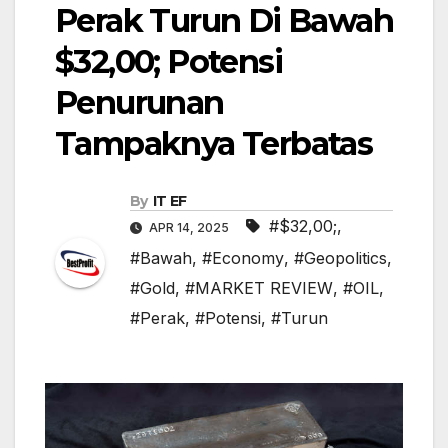
Perak Turun Di Bawah
$32,00; Potensi
Penurunan
Tampaknya Terbatas
By
IT EF
#$32,00;
,
APR 14, 2025
#Bawah
,
#Economy
,
#Geopolitics
,
#Gold
,
#MARKET REVIEW
,
#OIL
,
#Perak
,
#Potensi
,
#Turun