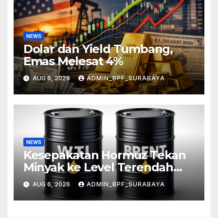
NEWS
Dolar dan Yield Tumbang,
Emas Melesat 4%
AUG 6, 2026
ADMIN_BPF_SURABAYA
NEWS
Kesepakatan Hormuz Tekan
Minyak ke Level Terendah
Sebulan
AUG 6, 2026
ADMIN_BPF_SURABAYA