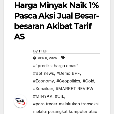
Harga Minyak Naik 1%
Pasca Aksi Jual Besar-
besaran Akibat Tarif
AS
By
IT EF
APR 8, 2025
#"prediksi harga emas"
,
#Bpf news
,
#Demo BPF
,
#Economy
,
#Geopolitics
,
#Gold
,
#Kenaikan
,
#MARKET REVIEW
,
#MINYAK
,
#OIL
,
#para trader melakukan transaksi
melalui perangkat komputer atau