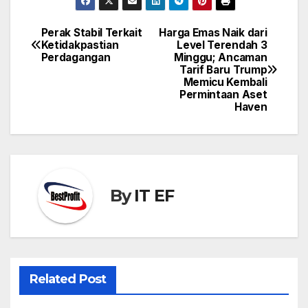
Perak Stabil Terkait
Harga Emas Naik dari
Post
Ketidakpastian
Level Terendah 3
navigation
Perdagangan
Minggu; Ancaman
Tarif Baru Trump
Memicu Kembali
Permintaan Aset
Haven
By
IT EF
Related Post