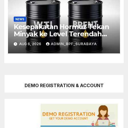
NEWS
Kesepakatan Hormuz Tekan
Minyak ke Level Terendah
Sebulan
AUG 6, 2026
ADMIN_BPF_SURABAYA
DEMO REGISTRATION & ACCOUNT