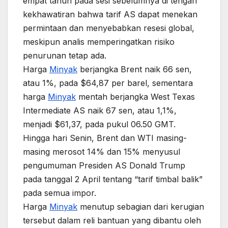
empat tahun pada sesi sebelumnya di tengah
kekhawatiran bahwa tarif AS dapat menekan
permintaan dan menyebabkan resesi global,
meskipun analis memperingatkan risiko
penurunan tetap ada.
Harga
Minyak
berjangka Brent naik 66 sen,
atau 1%, pada $64,87 per barel, sementara
harga
Minyak
mentah berjangka West Texas
Intermediate AS naik 67 sen, atau 1,1%,
menjadi $61,37, pada pukul 06.50 GMT.
Hingga hari Senin, Brent dan WTI masing-
masing merosot 14% dan 15% menyusul
pengumuman Presiden AS Donald Trump
pada tanggal 2 April tentang “tarif timbal balik”
pada semua impor.
Harga
Minyak
menutup sebagian dari kerugian
tersebut dalam reli bantuan yang dibantu oleh