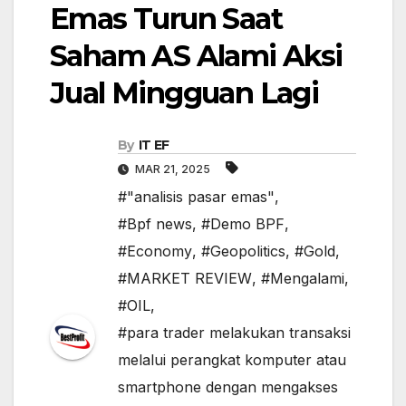
Emas Turun Saat
Saham AS Alami Aksi
Jual Mingguan Lagi
By
IT EF
MAR 21, 2025
#"analisis pasar emas"
,
#Bpf news
,
#Demo BPF
,
#Economy
,
#Geopolitics
,
#Gold
,
#MARKET REVIEW
,
#Mengalami
,
#OIL
,
#para trader melakukan transaksi
melalui perangkat komputer atau
smartphone dengan mengakses