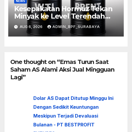
NEWS
Kesepakatan Hormuz Tekan
Minyak ke Level Terendah
Sebulan
AUG 6, 2026
ADMIN_BPF_SURABAYA
One thought on “Emas Turun Saat
Saham AS Alami Aksi Jual Mingguan
Lagi”
Dolar AS Dapat Ditutup Minggu Ini
Dengan Sedikit Keuntungan
Meskipun Terjadi Devaluasi
Bulanan - PT BESTPROFIT