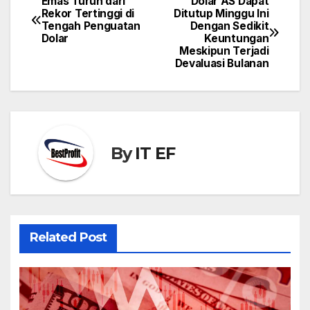
Emas Turun dari
Dolar AS Dapat
Post
Rekor Tertinggi di
Ditutup Minggu Ini
navigation
Tengah Penguatan
Dengan Sedikit
Dolar
Keuntungan
Meskipun Terjadi
Devaluasi Bulanan
By
IT EF
Related Post